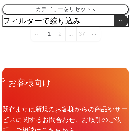
株
採
し
ニ
ロ
子
ニ
建
新
業
＆
エ
の
ニ
モ
設
ッ
関
で
パ
た。
CMS
定。
ポ
2026
た。
東
「OIMACHI
TRACKS（大
ス）」。
た。
「amana
kids」
パ
「LUMIX」
「L10」
た。
3DCG、
ス。
た。
企
ぺ。」
3DCG、
ク
『Ray』
（MV）
BtoB
MVV
た。
た。
SUZUKI
「VITARA」
「S-
CROSS」
た。
3DCG
す。
首
た。
た。
YouTube
幅
BIPROGY
パ
HVAC
走。
た。
「熱」
「水」
す。
日
2025-
2026
た。
国
た。
た。
し、”す
さ”へ
エ
Web
た。
2026
「BASEGATE
た。
外
ブ
式
カテゴリーをリセット
用
た
ッ
ー
ど
ッ
｜
曲
｜
「
ク
ソ
ッ
ッ
｜
ク
内
生
ナ
ー
京
ナ
業
ラ
の
が
都
広
ナ
本
内
レ
年
ラ
向
会
フィルターで絞り込み
産
ブ
ソ
ラ
都
ソ
リ
ウ
化
ハ
圏
い
ソ
を
初
ベ
3
世
ク
バ
も
ク
リ
ュ
社
ス
リ
ク
ク
日
｜
｜
ン
社
け
す
ニ
の
品
ニ
ブ
ド
学
ン
新
デ
ニ
代
と
ー
月
ソリューション
ラ
1
2
…
37
界
エ
ル
向
ブ
ー
員
プ
ュ
｜
本
エ
大
ド
（つ
特
る
ッ
グ
川
ッ
ラ
ナ
専
ガ
都
ジ
ッ
表
な
タ
に
ン
観
ナ
市
け
ラ
ジ
参
に
レ
ー
&
情
初
レ
型
く
戦略設計
別
ク
ロ
区
ク
ン
イ
門
リ
市
タ
ク
す
る
ー
グ
の
ば
ド
で
ジ
場
ワ
｜
ン
ッ
加
よ
ス
シ
CC
緒
の
ベ
サ
お
エ
ー
に
の
デ
ン
商
ー
鉄
ル
グ
る
浮
の
ラ
仕
ブランディング
新
エ
Get in Touch
ム
ブ
ー
向
ー
一
デ
ク
型
る
｜
ョ
｜
的
浮
ー
イ
お問い合わせ
よ
ナ
バ
グ
カ
ィ
所
社、
工
道
ソ
ル
洋
体
完
ン
様
マーケティング
機
ク
ー
び
ラ
ジ
ル
ラ
メ
ン
属
稲
場
株
リ
ー
菓
式
成
ド
｜
け
ク
貫
ィ
ビ
プ
海
採
ン
新
価
体
タ
ネ
お客様向け
種
プロモーション
ス
車
ー
マ
ン
ラ
グ
の
畑
で
式
ュ
プ
子
洋
イ
オ
ビ
ン
コ
プ
シ
し
ン
デ
ロ
外
用
の
事
値
式
ー
ー
プ
メディアプランニング
の
株
ー
ド
ブ
に
ア
産
生
会
ー
の
ブ
上
メ
ー
ー
ド
発
ー
ロ
ョ
た
グ
オ
セ
向
ブ
強
業
か
洋
デ
ジ
レ
コンテンツマーケティング
広
特
式
ケ
オ
ラ
伴
ー
業
産
社
シ
体
ラ
風
ー
プ
既存または新規のお客様からの商品やサー
売、
&
ス）
価
ポ
モ
ッ
世
用
制
ス
け
ラ
み
会
ら
上
ザ
用
PR
別
会
ッ
ー
ン
い、
テ
の
す
（つ
ョ
制
ン
力
ジ
ン
告
ビスに関するお問合わせ、お取引のご依
お
の
値
レ
ー
プ
界
キ
作
で
特
ン
を
社
新
ウ
イ
ア
仕
社
ト
プ
ド
キ
ィ
既
る
く
ン
変
ド、
発
を
し
生成AI（戦略設計）
ビ
よ
頼、ご相談はこちらから。
採