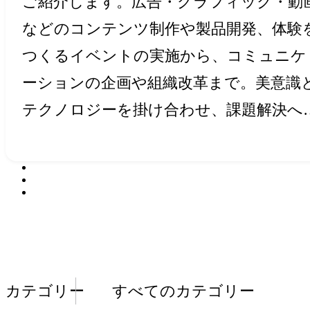
ご紹介します。広告・グラフィック・動
パ
LUM
IX
L10
、
などのコンテンツ制作や製品開発、体験
SUZUKI
VITARA」
S-
CROSS」
AI×3DCG
つ
YouTube
ナ
つくるイベントの実施から、コミュニケ
｜
く
ソ
ーションの企画や組織改革まで。美意識
「
ば
ニ
パ
「LUMIX」
「L10」
た。
3DCG、
ス。
た。
テクノロジーを掛け合わせ、課題解決へ
＆
SUZUKI
「VITARA」
「S-
CROSS」
た。
3DCG
す。
エ
ッ
ナ
首
た。
た。
YouTube
導いてきたクリエイティブの軌跡が、こ
「
が
ソ
ク
都
ク
こに息づいています。
ハ
ニ
圏
ス
ン
ッ
新
プ
ガ
ク
に
都
リ
レ
｜
パ
POLA
上
」
2026
OIM
ACHI
TRACKS
・
パ
LUM
IX
L10
、
三
夜
々
'ray'ミ
1st
稲
SUZUKI
VITARA」
S-
CROSS」
AI×3DCG
つ
YouTube
BIPROGY
、
パ
HVAC
ヨ
戸
フ
「
BASEGATE
」
の
市
よ
ー
実績一覧
ス
一
ナ
｜
ナ
信
｜
畑
｜
く
｜
ナ
ッ
田
ジ
横
カ
鉄
る
工
メ
｜
貫
道
ソ
グ
｜
ソ
住
最
産
「
ば
11
ソ
ク
建
テ
浜
カテゴリー
すべてのカテゴリー
場
海
ラ