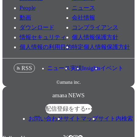
運用
People
ニュース
環境
動画
会社情報
産業
ダウンロード
コンプライアンス
情報セキュリティ
個人情報保護方針
BtoC
個人情報の利用目的
特定個人情報保護方針
自動車・関連品
（BtoC）
家電
（BtoC）
ニュース
実績
Insights
イベント
RSS
精密機器・事務機器
（BtoC）
©amana inc.
食品
（BtoC）
amana NEWS
飲料・嗜好品
（BtoC）
配信登録をする
外食産業
（BtoC）
お問い合わせ
サイトマップ
サイト内検索
化粧品・トイレタリー
（BtoC）
薬品・医療品・医療サービス
（BtoC）