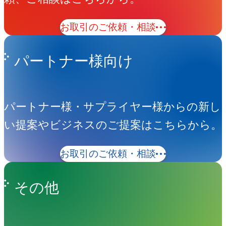
動
を
様
ー
シ
企
観
ー
お
導
別
ド
可
の
規
ィ
ン
ー
コンテンツ開発
び
ジ
用
車
・
画
高
ト
ョ
画
で
ビ
よ
き
仕
ム
視
シ
層
ン
シ
ト
お取引のご依頼・相談
ブ
活
グラフィック
ュ
の、
々
五
制
め
ン
ラ
動
ムービー
ア
キ
パートナー様向け
ン
作
る
に
「
し
デジタル （Web・App 他）
ー
ル
お
事
包
コピーライティング・執筆・編集
」
制
例
括
）
イベント・展示会
パートナー様・サプライヤー様からの新し
作
、
XR
い提案やビジネスのご提案はこちらから。
生成AI（コンテンツ開発）
お取引のご依頼・相談
ビジュアル開発
心
グラフィックデザイン
その他
撮影
3DCG