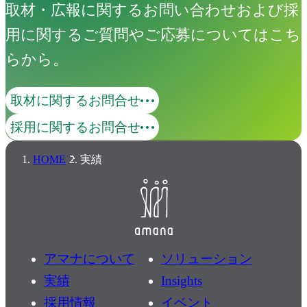
取材・広報に関するお問い合わせおよび採
レタッチ
用に関するご質問やご応募についてはこち
生成AI（ビジュアル開発）
らから。
プロセス構築
体制構築
取材に関するお問合せ
ワークショップ
採用に関するお問合せ
データ管理
HOME
実績
ワークフロー構築
課題
戦略
表現
アマナについて
ソリューション
実績
Insights
組織
採用情報
イベント