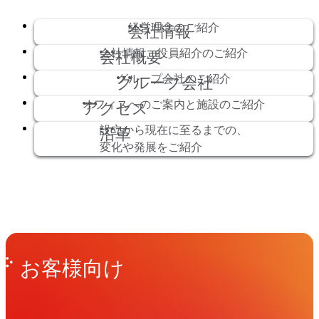
経営理念のご紹介
会社情報
会社情報、役員紹介のご紹介
会社概要
グループ会社のご紹介
グループ会社
オフィスへのご案内と施設のご紹介
アクセス
設立から現在に至るまでの、
沿革
変化や発展をご紹介
Get in Touch
お問い合わせ
お客様向け