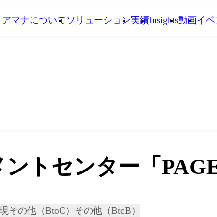
アマナについて
ソリューション
実績
Insights
動画
イベ
ントセンター「PAG
現
その他（BtoC）
その他（BtoB）