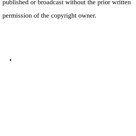
published or broadcast without the prior written
TVCM、Web動画、PR動画まで多様な映
permission of the copyright owner.
像制作に対応。アマナのビジュアル表現
の知見を継承し、企画から演出、編集ま
でワンストップで提供します。
関連ソリューション
Solutions
イベント
Events
View All Events
People
アマナに関わる人々
View All People