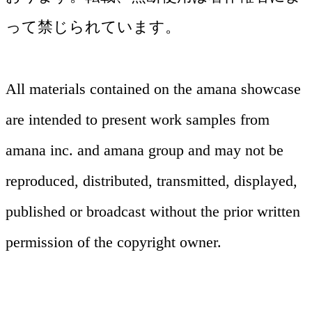
って禁じられています。
All materials contained on the amana showcase
are intended to present work samples from
amana inc. and amana group and may not be
デジタル（Web・App 他）
reproduced, distributed, transmitted, displayed,
グラフィック
レタッチ
published or broadcast without the prior written
コーポレートサイト、ECサイト、キャ
permission of the copyright owner.
キービジュアル開発からカタログ、ポス
ンペーンサイト、アプリのUI/UXからシ
静止画のCG制作や、フォトレタッチに
ター、パッケージまで、企業のメッセー
ステム構築まで幅広く対応します。AIに
特化したレタッチャーが、フォトグラフ
ジを視覚的に伝えるグラフィックデザイ
引用される情報設計と人間の感性に響く
ァーと連携しながら伝わるイメージ表現