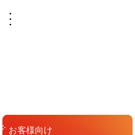
ンを制作します。写真やCGなどの高品
関連ソリューション
UI/UXにより、構築後の運用フェーズで
を具現化します。写真制作で培った技術
Solutions
質素材を活かすアートディレクション力
も継続的な改善を支援します。
をベースに、色彩や明度などのトーンの
によるビジュアルコンテンツを開発し
調整や質感の演出、複数の画像の合成な
ます。
どをCGで行い、魅力的なビジュアルを
仕上げます。撮影だけでは表現不可能な
イベント
Events
イメージも、デジタル技術を駆使して実
View All Events
現いたします。
People
アマナに関わる人々
View All People
Get in Touch
お問い合わせ
お客様向け