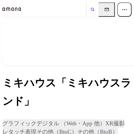
実績
Works
ミキハウス「ミキハウスラ
ンド」
グラフィック
デジタル （Web・App 他）
XR
撮影
レタッチ
表現
その他（BtoC）
その他（BtoB）