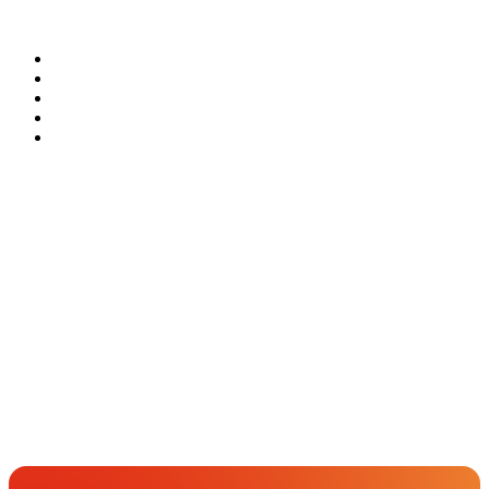
引用される情報設計と人間の感性に響く
します。45年の実績と、最大級のクリエ
特化したレタッチャーが、フォトグラフ
でワンストップで提供します。
ジを視覚的に伝えるグラフィックデザイ
関連ソリューション
UI/UXにより、構築後の運用フェーズで
イターネットワークを活用して、キャス
ァーと連携しながら伝わるイメージ表現
Solutions
ンを制作します。写真やCGなどの高品
も継続的な改善を支援します。
ティング、ロケーション手配、許可申請
を具現化します。写真制作で培った技術
質素材を活かすアートディレクション力
からレタッチまで全工程をスムーズに一
をベースに、色彩や明度などのトーンの
によるビジュアルコンテンツを開発し
元管理します。
調整や質感の演出、複数の画像の合成な
ます。
どをCGで行い、魅力的なビジュアルを
仕上げます。撮影だけでは表現不可能な
イベント
Events
イメージも、デジタル技術を駆使して実
View All Events
現いたします。
People
アマナに関わる人々
View All People
Get in Touch
お問い合わせ