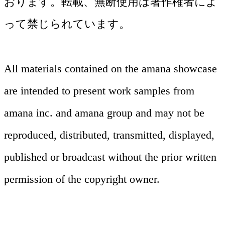
おります。転載、無断使用は著作権者によ
って禁じられています。
All materials contained on the amana showcase
are intended to present work samples from
amana inc. and amana group and may not be
デジタル（Web・App 他）
reproduced, distributed, transmitted, displayed,
ムービー
撮影
published or broadcast without the prior written
グラフィック
レタッチ
コーポレートサイト、ECサイト、キャ
permission of the copyright owner.
TVCM、Web動画、PR動画まで多様な映
ンペーンサイト、アプリのUI/UXからシ
広告、プロダクト、シズル、ポートレー
像制作に対応。アマナのビジュアル表現
キービジュアル開発からカタログ、ポス
ステム構築まで幅広く対応します。AIに
トから動画まで、幅広いジャンルに対応
静止画のCG制作や、フォトレタッチに
の知見を継承し、企画から演出、編集ま
ター、パッケージまで、企業のメッセー