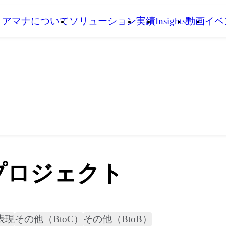
アマナについて
ソリューション
実績
Insights
動画
イベ
プロジェクト
表現
その他（BtoC）
その他（BtoB）