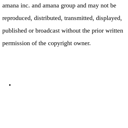
amana inc. and amana group and may not be
プロモーション
reproduced, distributed, transmitted, displayed,
published or broadcast without the prior written
マス広告、デジタル、雑誌、店頭、
permission of the copyright owner.
OOH、イベントまで多様なチャネルに
最適化したプランニングと制作を一気通
貫で提供します。一つのコアビジュアル
関連ソリューション
を各チャネルに展開するマルチチャネ
Solutions
ル設計など、マルチチャネルでの一貫性
も実現します。
イベント
Events
View All Events