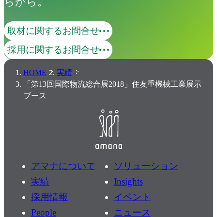
らから。
取材に関するお問合せ
採用に関するお問合せ
HOME
実績
「第13回国際物流総合展2018」住友重機械工業展示
ブース
アマナについて
ソリューション
実績
Insights
採用情報
イベント
People
ニュース