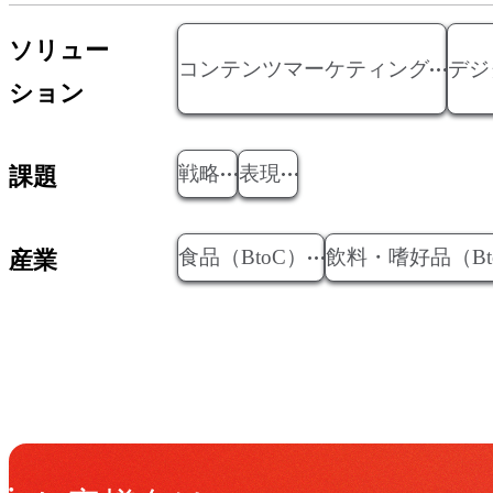
ソリュー
コンテンツマーケティング
デジ
ション
戦略
表現
課題
食品（BtoC）
飲料・嗜好品（Bt
産業
Get in Touch
お問い合わせ