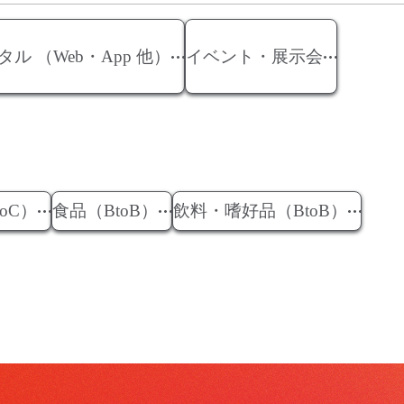
タル （Web・App 他）
イベント・展示会
oC）
食品（BtoB）
飲料・嗜好品（BtoB）