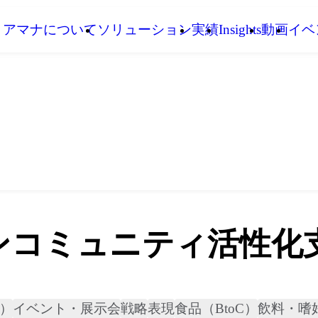
アマナについて
ソリューション
実績
Insights
動画
イベ
ンコミュニティ活性化
他）
イベント・展示会
戦略
表現
食品（BtoC）
飲料・嗜好