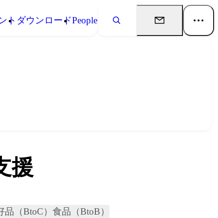
ント
ダウンロード
People
支援
品（BtoC）
食品（BtoB）