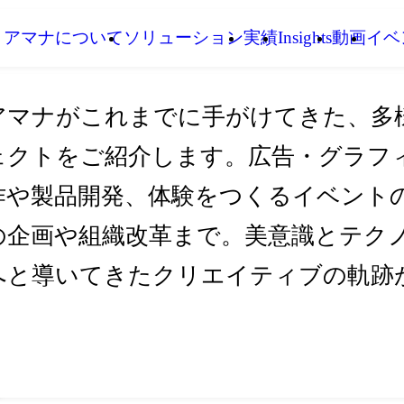
アマナについて
ソリューション
実績
Insights
動画
イベ
アマナがこれまでに手がけてきた、多
ェクトをご紹介します。広告・グラフ
作や製品開発、体験をつくるイベント
の企画や組織改革まで。美意識とテク
へと導いてきたクリエイティブの軌跡