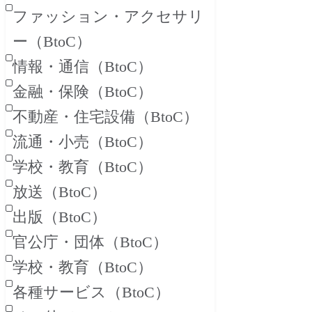
ファッション・アクセサリ
ー
（BtoC）
情報・通信
（BtoC）
金融・保険
（BtoC）
不動産・住宅設備
（BtoC）
流通・小売
（BtoC）
学校・教育
（BtoC）
放送
（BtoC）
出版
（BtoC）
官公庁・団体
（BtoC）
学校・教育
（BtoC）
各種サービス
（BtoC）