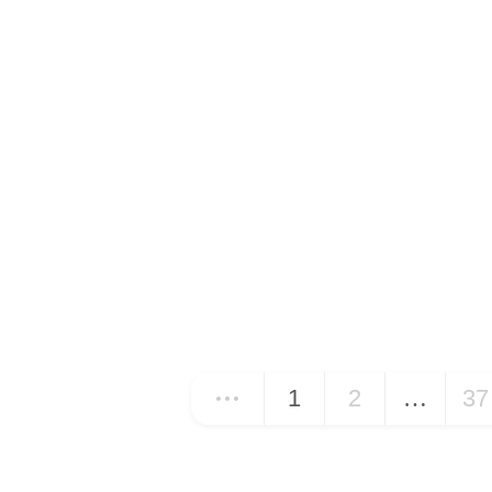
1
2
…
37