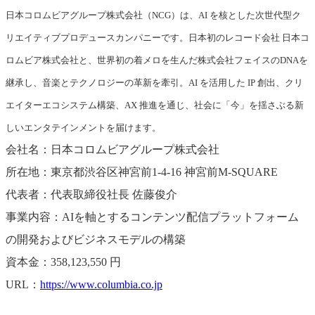
日本コロムビアグループ株式会社（NCG）は、AI を核とした次世代型ク
リエイティブプロデュースカンパニーです。日本初のレコード会社 日本コ
ロムビア株式会社と、世界初の着メロを生んだ株式会社フェイスのDNAを
継承し、音楽とテクノロジーの革新を牽引。AI を活用した IP 創出、クリ
エイターエコシステム構築、AX 推進を通じ、社会に「今」を揺さぶる新
しいエンタテインメントを届けます。
会社名：日本コロムビアグループ株式会社
所在地：東京都渋谷区神宮前1-4-16 神宮前M-SQUARE
代表者：代表取締役社長 佐藤俊介
事業内容：AIを軸とするコンテンツ配信プラットフォーム
の開発およびビジネスモデルの構築
資本金：358,123,550 円
URL：
https://www.columbia.co.jp