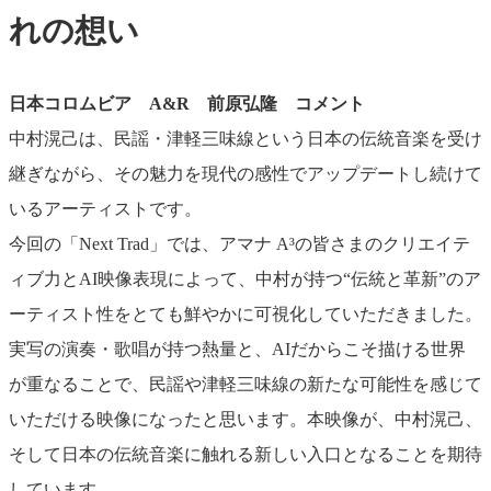
れの想い
日本コロムビア A&R 前原弘隆 コメント
中村滉己は、民謡・津軽三味線という日本の伝統音楽を受け
継ぎながら、その魅力を現代の感性でアップデートし続けて
いるアーティストです。
今回の「Next Trad」では、アマナ A³の皆さまのクリエイテ
ィブ力とAI映像表現によって、中村が持つ“伝統と革新”のア
ーティスト性をとても鮮やかに可視化していただきました。
実写の演奏・歌唱が持つ熱量と、AIだからこそ描ける世界
が重なることで、民謡や津軽三味線の新たな可能性を感じて
いただける映像になったと思います。本映像が、中村滉己、
そして日本の伝統音楽に触れる新しい入口となることを期待
しています。