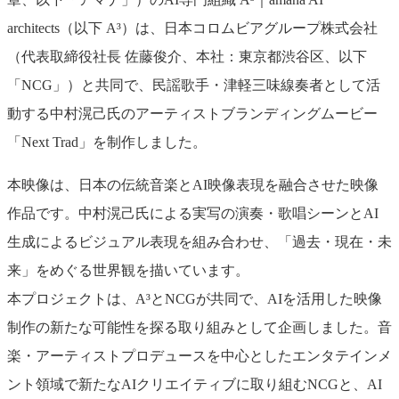
architects（以下 A³）は、日本コロムビアグループ株式会社
（代表取締役社長 佐藤俊介、本社：東京都渋谷区、以下
「NCG」）と共同で、民謡歌手・津軽三味線奏者として活
動する中村滉己氏のアーティストブランディングムービー
「Next Trad」を制作しました。
本映像は、日本の伝統音楽とAI映像表現を融合させた映像
作品です。中村滉己氏による実写の演奏・歌唱シーンとAI
生成によるビジュアル表現を組み合わせ、「過去・現在・未
来」をめぐる世界観を描いています。
本プロジェクトは、A³とNCGが共同で、AIを活用した映像
制作の新たな可能性を探る取り組みとして企画しました。音
楽・アーティストプロデュースを中心としたエンタテインメ
ント領域で新たなAIクリエイティブに取り組むNCGと、AI