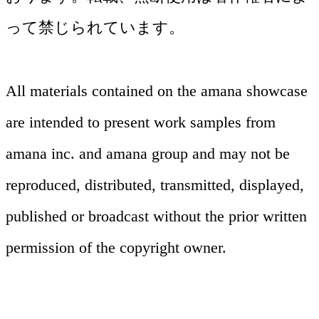
って禁じられています。
All materials contained on the amana showcase
are intended to present work samples from
amana inc. and amana group and may not be
撮影
reproduced, distributed, transmitted, displayed,
ムービー
A3
published or broadcast without the prior written
IMA
広告、プロダクト、シズル、ポートレー
permission of the copyright owner.
TVCM、Web動画、PR動画まで多様な映
トから動画まで、幅広いジャンルに対応
「AIの進化を美意識の進化へ」というビ
像制作に対応。アマナのビジュアル表現
写真のある豊かな暮らしを提案する
します。45年の実績と、最大級のクリエ
ジョンのもと、アマナの表現力と生成AI
の知見を継承し、企画から演出、編集ま
IMA（イマ）は、“写真をゆっくり読む
イターネットワークを活用して、キャス
を組み合わせ、ブランド表現を「守りな