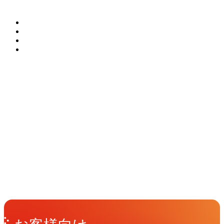
でワンストップで提供します。
雑誌”をコンセプトとした雑誌「IMA」
関連ソリューション
ティング、ロケーション手配、許可申請
がら拡げる」ための未来型クリエイティ
Solutions
から始まった、マルチメディア型の情報
からレタッチまで全工程をスムーズに一
ブ基盤、AI Creative Architectureを企業ご
発信プロジェクトです。写真界の巨匠か
元管理します。
とに構築するソリューションです。
ら現代の若手写真家まで、世界中のアー
トフォトの魅力をさまざまな切り口で紹
介します。
イベント
Events
View All Events
People
アマナに関わる人々
View All People
Get in Touch
お問い合わせ