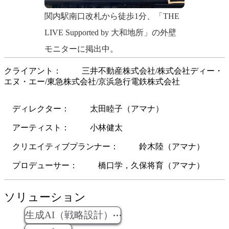
関内駅南口改札から徒歩1分、「THE
LIVE Supported by 大和地所」の外壁
モニターに掲出中。
クライアント
三井不動産株式会社/株式会社ディー・
エヌ・エー/東急株式会社/京浜急行電鉄株式会社
ディレクター
太田睦子
（
アマナ
）
アーティスト
小林健太
クリエイティブプランナー
鈴木陸
（
アマナ
）
プロデューサー
橋口学，久保将育
（
アマナ
）
ソリューション
生成AI（戦略設計）