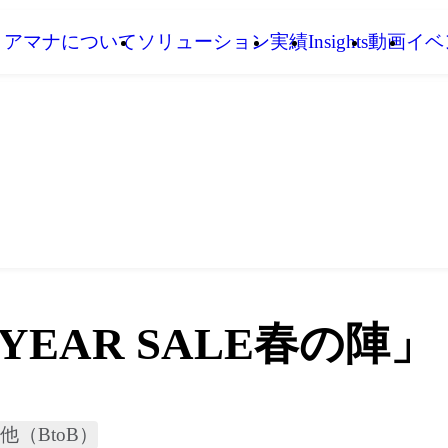
アマナについて
ソリューション
実績
Insights
動画
イベ
EAR SALE春の陣」
他（BtoB）