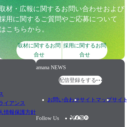
取材・広報に関するお問い合わせおよび
採用に関するご質問やご応募について
はこちらから。
取材に関するお問
採用に関するお問
合せ
合せ
amana NEWS
配信登録をする
ス
お問い合わせ
サイトマップ
サイ
ライアンス
人情報保護方針
Follow Us