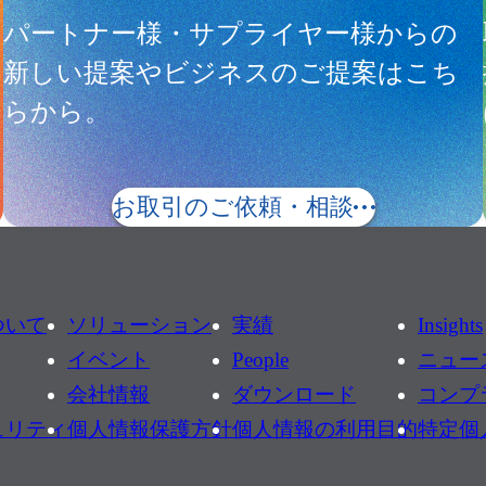
サ
パートナー様・サプライヤー様からの
新しい提案やビジネスのご提案はこち
らから。
お取引のご依頼・相談
ついて
ソリューション
実績
Insights
イベント
People
ニュー
会社情報
ダウンロード
コンプ
ュリティ
個人情報保護方針
個人情報の利用目的
特定個