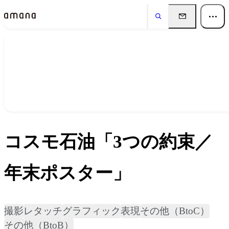
実績
Works
コスモ石油「3つの約束／
年末ポスター」
撮影
レタッチ
グラフィック
表現
その他（BtoC）
その他（BtoB）