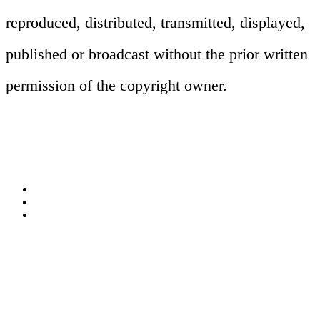
撮影
reproduced, distributed, transmitted, displayed,
グラフィック
レタッチ
published or broadcast without the prior written
広告、プロダクト、シズル、ポートレー
permission of the copyright owner.
キービジュアル開発からカタログ、ポス
トから動画まで、幅広いジャンルに対応
静止画のCG制作や、フォトレタッチに
ター、パッケージまで、企業のメッセー
します。45年の実績と、最大級のクリエ
特化したレタッチャーが、フォトグラフ
ジを視覚的に伝えるグラフィックデザイ
イターネットワークを活用して、キャス
ァーと連携しながら伝わるイメージ表現
ンを制作します。写真やCGなどの高品
関連ソリューション
ティング、ロケーション手配、許可申請
を具現化します。写真制作で培った技術
Solutions
質素材を活かすアートディレクション力
からレタッチまで全工程をスムーズに一
をベースに、色彩や明度などのトーンの
によるビジュアルコンテンツを開発し
元管理します。
調整や質感の演出、複数の画像の合成な
ます。
どをCGで行い、魅力的なビジュアルを
仕上げます。撮影だけでは表現不可能な
イベント
Events
イメージも、デジタル技術を駆使して実
View All Events