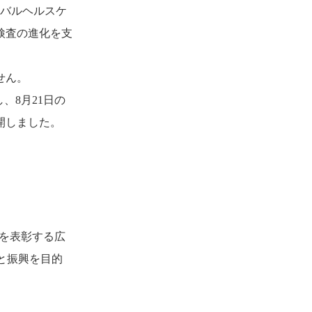
ーバルヘルスケ
検査の進化を支
せん。
、8月21日の
開しました。
動を表彰する広
と振興を目的