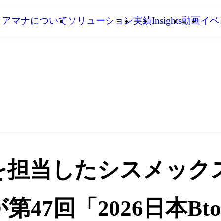
アマナについて
ソリューション
実績
Insights
動画
イベ
を担当したシスメック
47回「2026日本B