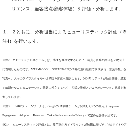
リエンス、顧客接点/顧客体験）を評価・分析します。
１、２ともに、分析担当によるヒューリスティック評価（※
注4）を行います。
※注2：エモーショナルスケールとは、感性を可視化するために、写真と言葉の関係を２次元上
に表現したものです。WARM⇄COOL、SOFT⇄HARDの２軸の直行座標で構成され、言葉や想いを
写真へ、人々のライフスタイルや世界観を言葉へ翻訳します。2004年にアマナが独自開発。最近
では新たなコミュニケーション開発に役立てるべく、多様な業種とのコラボレーション施策を推
進しています。
※注3：HEARTフレームワークは、GoogleのUX調査チームが発表した5つの観点（Happiness、
Engagement、Adoption、Retention、Task effectiveness and efficiency）で定めた評価手法です。
※注4：ヒューリスティック評価とは、専門家がガイドラインや経験則に基づき、Webサイトやア