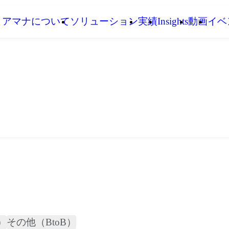
アマナについて
ソリューション
実績
Insights
動画
イベ
）
その他（BtoB）