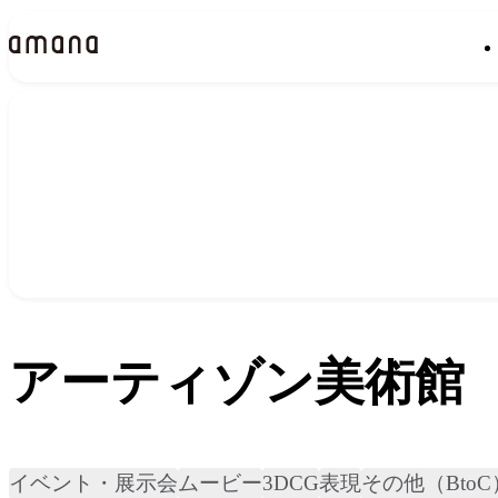
実績
Works
アーティゾン美術館
イベント・展示会
ムービー
3DCG
表現
その他（BtoC