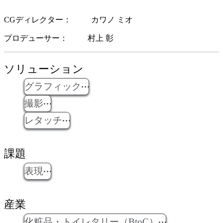
CGディレクター
カワノ ミオ
プロデューサー
村上 彰
ソリューション
グラフィック
撮影
レタッチ
課題
表現
産業
化粧品・トイレタリー（BtoC）