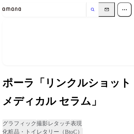
実績
Works
ポーラ「リンクルショット
メディカル セラム」
グラフィック
撮影
レタッチ
表現
化粧品・トイレタリー（BtoC）