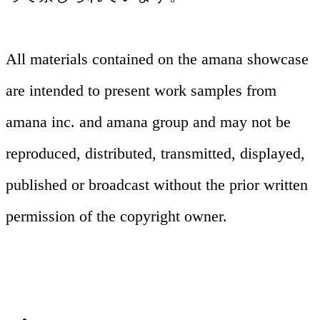
All materials contained on the amana showcase
are intended to present work samples from
amana inc. and amana group and may not be
プロモーション
reproduced, distributed, transmitted, displayed,
デジタル（Web・App 他）
published or broadcast without the prior written
マス広告、デジタル、雑誌、店頭、
permission of the copyright owner.
コーポレートサイト、ECサイト、キャ
OOH、イベントまで多様なチャネルに
ンペーンサイト、アプリのUI/UXからシ
最適化したプランニングと制作を一気通
ステム構築まで幅広く対応します。AIに
貫で提供します。一つのコアビジュアル
引用される情報設計と人間の感性に響く
関連ソリューション
を各チャネルに展開するマルチチャネ
Solutions