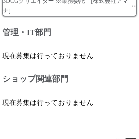
3DCGクリエイター ※業務委託 [株式会社アマ
ナ]
管理・IT部門
現在募集は行っておりません
新卒採用はこちら
アルバイト採用はこちら
ショップ関連部門
熱狂的に何かに打ち込める方、チャレンジする姿
勢と熱い想いを持った方を求めています。
アマナでは、キャリア採用を行っています。
現在募集は行っておりません
アマナを知る