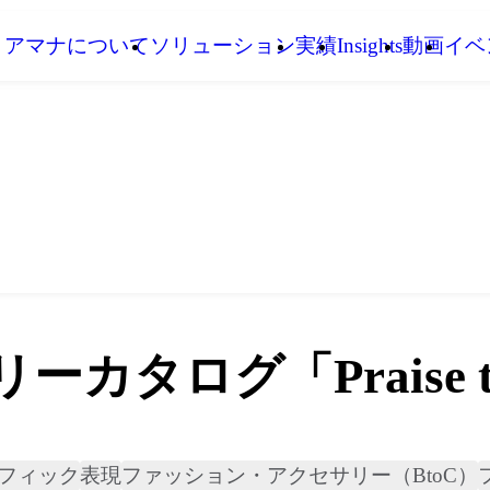
アマナについて
ソリューション
実績
Insights
動画
イベ
タログ「Praise to 
フィック
表現
ファッション・アクセサリー（BtoC）