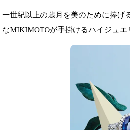
一世紀以上の歳月を美のために捧げる
なMIKIMOTOが手掛けるハイジ