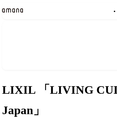
実績
Works
LIXIL 「LIVING CULT
Japan」