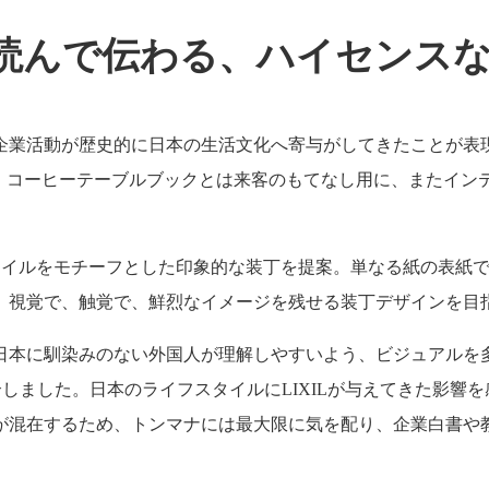
読んで伝わる、ハイセンス
企業活動が歴史的に日本の生活文化へ寄与がしてきたことが表
た。コーヒーテーブルブックとは来客のもてなし用に、またイン
つ、タイルをモチーフとした印象的な装丁を提案。単なる紙の表
。視覚で、触覚で、鮮烈なイメージを残せる装丁デザインを目
日本に馴染みのない外国人が理解しやすいよう、ビジュアルを
介しました。日本のライフスタイルにLIXILが与えてきた影
が混在するため、トンマナには最大限に気を配り、企業白書や