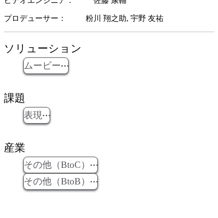
ビデオエンジニア
佐藤 康輔
プロデューサー
粉川 翔之助
宇野 友祐
ソリューション
ムービー
課題
表現
産業
その他（BtoC）
その他（BtoB）